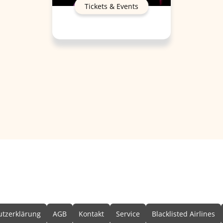
Tickets & Events
formationen
tzerklärung
AGB
Kontakt
Service
Blacklisted Airlines