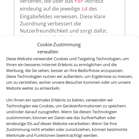
versehen, die über das
-Attribut
for
eindeutig auf die jeweilige
des
id
Eingabefeldes verweisen. Diese klare
Zuordnung verbessert die
Nutzerfreundlichkeit und sorgt dafür,
dass assistive Technologien wie
Cookie-Zustimmung
Screenreader die Beschriftungen korrekt
verwalten
vorlesen.
Diese Website verwendet Cookies und Targeting Technologien, um
Ihnen ein besseres Internet-Erlebnis zu ermöglichen und die
Werbung, die Sie sehen, besser an Ihre Bedürfnisse anzupassen.
Diese Technologien nutzen wir außerdem, um Ergebnisse zu messen,
Sichtbarer Fokus
um zu verstehen, woher unsere Besucher kommen oder um unsere
Website weiter zu entwickeln.
Alle interaktiven Elemente auf unserer
Website – wie Links, Buttons oder
Um Ihnen ein optimales Erlebnis zu bieten, verwenden wir
Formularfelder – zeigen klar sichtbar an,
Technologien wie Cookies, um Geräteinformationen zu speichern
und/oder darauf zuzugreifen. Wenn Sie diesen Technologien
wenn sie per Tastatur ausgewählt werden.
zustimmmen, können wir Daten wie das Surfverhalten oder
So ermöglichen wir eine vollständige
eindeutige IDs auf dieser Website verarbeiten. Wenn Sie ihre
Bedienung auch ohne Maus.
Zustimmung nicht erteilen oder zurückziehen, können bestimmte
Merkmale und Funktionen beeinträchtigt werden.