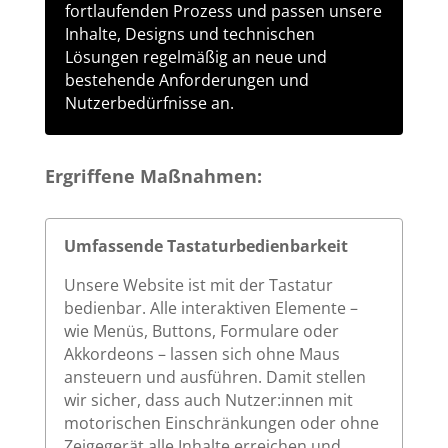
fortlaufenden Prozess und passen unsere
Inhalte, Designs und technischen
Lösungen regelmäßig an neue und
bestehende Anforderungen und
Nutzerbedürfnisse an.
Ergriffene Maßnahmen:
Umfassende Tastaturbedienbarkeit
Unsere Website ist mit der Tastatur
bedienbar. Alle interaktiven Elemente –
wie Menüs, Buttons, Formulare oder
Akkordeons – lassen sich ohne Maus
ansteuern und ausführen. Damit stellen
wir sicher, dass auch Nutzer:innen mit
motorischen Einschränkungen oder ohne
Zeigegerät alle Inhalte erreichen und