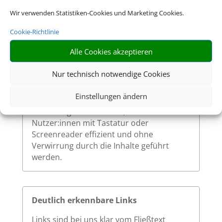
Wir verwenden Statistiken-Cookies und Marketing Cookies.
Sinnvolle Fokusreihenfolge bei
Cookie-Richtlinie
Tastaturnutzung
Alle Cookies akzeptieren
Die Fokusreihenfolge auf unserer Website
ist logisch und entspricht dem visuellen
Nur technisch notwendige Cookies
Aufbau der Seite. Beim Navigieren mit der
Tabulatortaste werden interaktive
Einstellungen ändern
Elemente in einer nachvollziehbaren
Reihenfolge durchlaufen, sodass
Nutzer:innen mit Tastatur oder
Screenreader effizient und ohne
Verwirrung durch die Inhalte geführt
werden.
Deutlich erkennbare Links
Links sind bei uns klar vom Fließtext