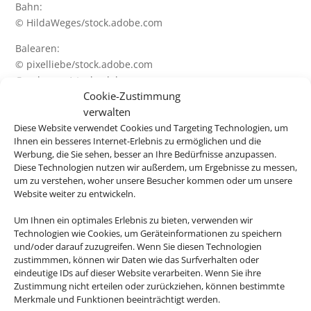
Bahn:
© HildaWeges/stock.adobe.com
Balearen:
© pixelliebe/stock.adobe.com
© vulcanus/stock.adobe.com
Cookie-Zustimmung
© pkazmierczak/stock.adobe.com
verwalten
© lunamarina/stock.adobe.com
Diese Website verwendet Cookies und Targeting Technologien, um
Dubai
Ihnen ein besseres Internet-Erlebnis zu ermöglichen und die
Werbung, die Sie sehen, besser an Ihre Bedürfnisse anzupassen.
© Cara-Foto/stock.adobe.com
Diese Technologien nutzen wir außerdem, um Ergebnisse zu messen,
© Andrey Bandurenko/stock.adobe.com
um zu verstehen, woher unsere Besucher kommen oder um unsere
© Sophie James/stock.adobe.com
Website weiter zu entwickeln.
© Елена Пржевальская/stock.adobe.com
Um Ihnen ein optimales Erlebnis zu bieten, verwenden wir
Deutschlandurlaub:
Technologien wie Cookies, um Geräteinformationen zu speichern
© eyetronic/stock.adobe.com
und/oder darauf zuzugreifen. Wenn Sie diesen Technologien
zustimmmen, können wir Daten wie das Surfverhalten oder
© Andrew Mayovskyy/stock.adobe.com
eindeutige IDs auf dieser Website verarbeiten. Wenn Sie ihre
© EKH-Pictures/stock.adobe.com
Zustimmung nicht erteilen oder zurückziehen, können bestimmte
© marcelheinzmann/stock.adobe.com
Merkmale und Funktionen beeinträchtigt werden.
© Jenny Sturm/stock.adobe.com