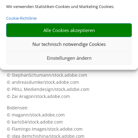
Wir verwenden Statistiken-Cookies und Marketing Cookies.
Portugal:
© SeanPavonePhoto/stock.adobe.com
Cookie-Richtlinie
© olezzo/stock.adobe.com
Alle Cookies akzeptieren
© Rechitan Sorin/stock.adobe.com
© Phil_Good/stock.adobe.com
Nur technisch notwendige Cookies
Cluburlaub:
© Casther/stock.adobe.com
Einstellungen ändern
Ostsee:
© StephanSchumann/stock.adobe.com
© andreasdumke/stock.adobe.com
© PRILL Mediendesign/stock.adobe.com
© Zai Aragon/stock.adobe.com
Bodensee:
© magann/stock.adobe.com
© karlo54/stock.adobe.com
© Flamingo Images/stock.adobe.com
© olga demchishina/stock.adobe.com