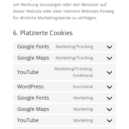
um Werbung anzuzeigen oder den Benutzer auf
dieser Website oder über mehrere Websites hinweg
für ähnliche Marketingzwecke zu verfolgen.
6. Platzierte Cookies
Google Fonts
Marketing/Tracking
Consent
to
Google Maps
Marketing/Tracking
Consent
service
to
Marketing/Tracking,
google-
YouTube
service
Consent
Funktional
fonts
google-
to
WordPress
Functional
maps
service
Consent
youtube
to
Google Fonts
Marketing
Consent
service
to
Google Maps
Marketing
wordpress
Consent
service
to
YouTube
Marketing
google-
Consent
service
fonts