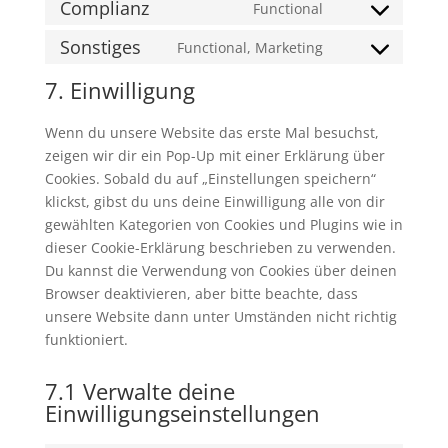
to
Complianz
Functional
google-
Consent
service
maps
to
Sonstiges
Functional, Marketing
youtube
Consent
service
to
7. Einwilligung
complianz
service
sonstiges
Wenn du unsere Website das erste Mal besuchst,
zeigen wir dir ein Pop-Up mit einer Erklärung über
Cookies. Sobald du auf „Einstellungen speichern“
klickst, gibst du uns deine Einwilligung alle von dir
gewählten Kategorien von Cookies und Plugins wie in
dieser Cookie-Erklärung beschrieben zu verwenden.
Du kannst die Verwendung von Cookies über deinen
Browser deaktivieren, aber bitte beachte, dass
unsere Website dann unter Umständen nicht richtig
funktioniert.
7.1 Verwalte deine
Einwilligungseinstellungen