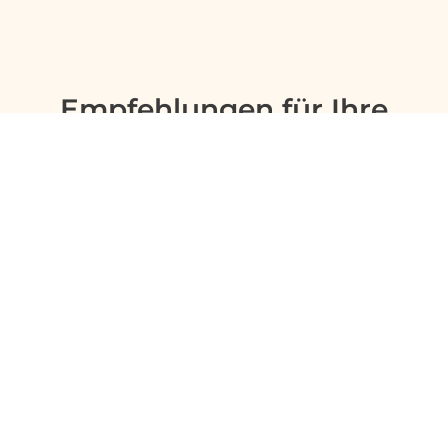
Empfehlungen für Ihre
Reise
Sinnvolle Extras, die oft dazu gebucht werden.