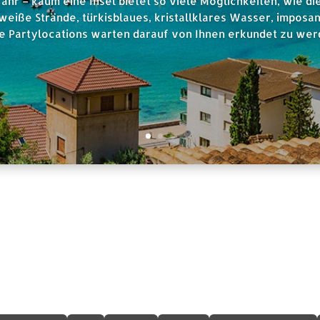
hr – kaum eine Insel bietet so viele Möglichkeiten, wie di
eiße Strände, türkisblaues, kristallklares Wasser, imposa
le Partylocations warten darauf von Ihnen erkundet zu wer
formationen