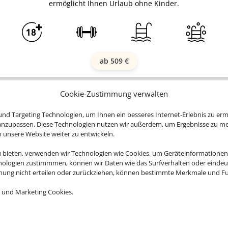
ermöglicht Ihnen Urlaub ohne Kinder.
ab 509 €
Cookie-Zustimmung verwalten
nd Targeting Technologien, um Ihnen ein besseres Internet-Erlebnis zu erm
 anzupassen. Diese Technologien nutzen wir außerdem, um Ergebnisse zu m
nsere Website weiter zu entwickeln.
ie jetzt ganz entspannt Ihren Urlaub auf den
u bieten, verwenden wir Technologien wie Cookies, um Geräteinformationen
nologien zustimmmen, können wir Daten wie das Surfverhalten oder eindeut
mmung nicht erteilen oder zurückziehen, können bestimmte Merkmale und Fu
 und Marketing Cookies.