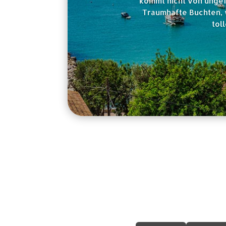
kommt nicht von ungefä
Traumhafte Buchten, w
tol
Rechtliche In