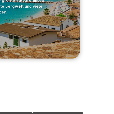
e größte Baleareninsel!
nte Bergwelt und viele
den.