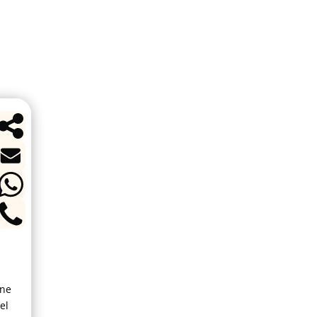
ine
el